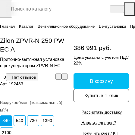
Главная
Каталог
Вентиляционное оборудование
Вентустановки
Пр
Zilon ZPVR-N 250 PW
386 991 руб.
ЕС A
Цена указана с учётом НДС
Приточно-вытяжная установка
22%
с рекуператором ZPVR-N EC
0
Нет отзывов
В корзину
Арт.
192483
Купить в 1 клик
Воздухообмен (максимальный),
м³/ч
Рассчитать доставку
340
540
730
1390
Нашли дешевле?
2100
Получить счет / КП