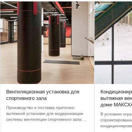
Вентиляционная установка для
Кондициониро
спортивного зала
вытяжная вен
доме МАКСХ
Производство и поставка приточно-
вытяжной установки для модернизации
В условиях огр
системы вентиляции спортивного зала в
спроектирована
центре Москвы. Срок поставки сокращен
кондиционирова
с 8 до 4 недель.
этажного дома,