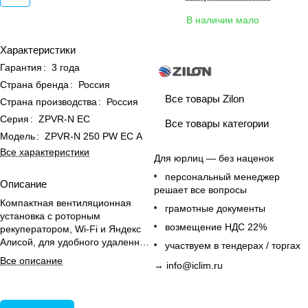
В наличии мало
Характеристики
Гарантия
:
3 года
Страна бренда
:
Россия
Все товары Zilon
Страна производства
:
Россия
Серия
:
ZPVR-N EC
Все товары категории
Модель
:
ZPVR-N 250 PW ЕС A
Все характеристики
Для юрлиц — без наценок
персональный менеджер
Описание
решает все вопросы
Компактная вентиляционная
грамотные документы
установка с роторным
возмещение НДС 22%
рекуператором, Wi-Fi и Яндекс
Алисой, для удобного удаленного
участвуем в тендерах / торгах
управления и сервисного
Все описание
→
info@iclim.ru
подключения.