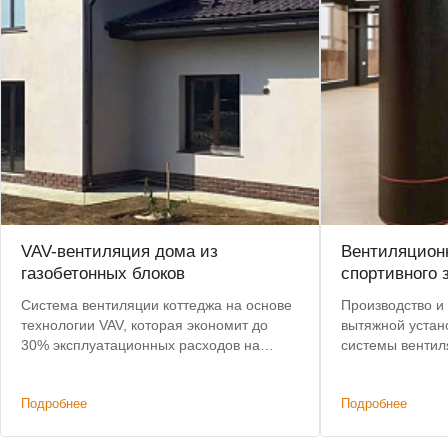
VAV-вентиляция дома из
Вентиляционн
газобетонных блоков
спортивного 
Система вентиляции коттеджа на основе
Производство и 
технологии VAV, которая экономит до
вытяжной устан
30% эксплуатационных расходов на
системы вентил
подогрев воздуха.
центре Москвы.
с 8 до 4 недель.
Подробнее
Подробнее