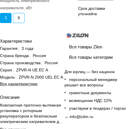
Мощность электрического
нагревателя, кВт
Срок доставки
уточняйте
3
9
Характеристики
Все товары Zilon
Гарантия
:
3 года
Страна бренда
:
Россия
Все товары категории
Страна производства
:
Россия
Серия
:
ZPVR-N UE ЕС A
Для юрлиц — без наценок
Модель
:
ZPVR-N 2000 UEL ЕС A
персональный менеджер
Все характеристики
решает все вопросы
грамотные документы
Описание
возмещение НДС 22%
Компактная приточно-вытяжная
участвуем в тендерах / торгах
установка с роторным
рекуператором и безопасным
→
info@iclim.ru
электрическим нагревателем для
эффективного воздухообмена и