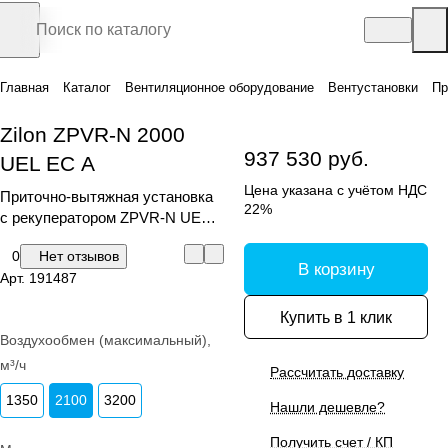
Главная
Каталог
Вентиляционное оборудование
Вентустановки
Пр
Zilon ZPVR-N 2000
937 530 руб.
UEL ЕС A
Цена указана с учётом НДС
Приточно-вытяжная установка
22%
с рекуператором ZPVR-N UE
ЕС A
0
Нет отзывов
В корзину
Арт.
191487
Купить в 1 клик
Воздухообмен (максимальный),
м³/ч
Рассчитать доставку
1350
2100
3200
Нашли дешевле?
Получить счет / КП