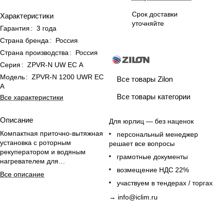
Срок доставки
Характеристики
уточняйте
Гарантия
:
3 года
Страна бренда
:
Россия
Страна производства
:
Россия
Серия
:
ZPVR-N UW ЕС A
Модель
:
ZPVR-N 1200 UWR ЕС
Все товары Zilon
A
Все товары категории
Все характеристики
Описание
Для юрлиц — без наценок
Компактная приточно-вытяжная
персональный менеджер
установка с роторным
решает все вопросы
рекуператором и водяным
грамотные документы
нагревателем для
возмещение НДС 22%
энергоэффективного
Все описание
воздухообмена.
участвуем в тендерах / торгах
→
info@iclim.ru