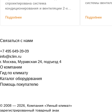
системы вентил
спроектирована система
центре Москвы.
кондиционирования и вентиляции 2-х
с 8 до 4 недель.
этажного дома, не уступающая по
Подробнее
Подробнее
характеристикам премиальным
решениям. Дополнительным условием
было сохранение высоты потолков.
Связаться с нами
+7 495 649-39-09
info@iclim.ru
г. Москва, Муравская 24, подъезд 4
О компании
Гид по климату
Каталог оборудования
Помощь покупателю
© 2008 — 2026, Компания «Умный климат»
зарегистрированный товарный знак