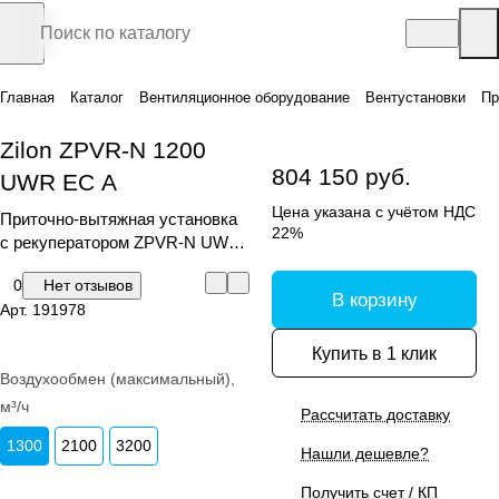
Главная
Каталог
Вентиляционное оборудование
Вентустановки
Пр
Zilon ZPVR-N 1200
804 150 руб.
UWR ЕС A
Цена указана с учётом НДС
Приточно-вытяжная установка
22%
с рекуператором ZPVR-N UW
ЕС A
0
Нет отзывов
В корзину
Арт.
191978
Купить в 1 клик
Воздухообмен (максимальный),
м³/ч
Рассчитать доставку
1300
2100
3200
Нашли дешевле?
Получить счет / КП