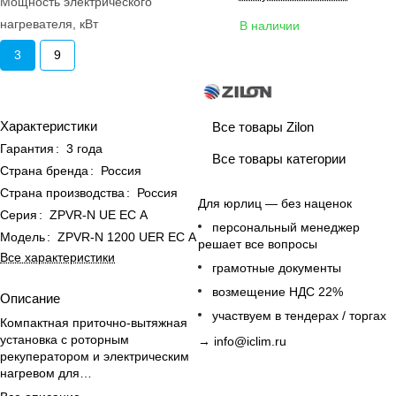
Мощность электрического
нагревателя, кВт
В наличии
3
9
Характеристики
Все товары Zilon
Гарантия
:
3 года
Все товары категории
Страна бренда
:
Россия
Страна производства
:
Россия
Для юрлиц — без наценок
Серия
:
ZPVR-N UE ЕС A
персональный менеджер
Модель
:
ZPVR-N 1200 UER ЕС A
решает все вопросы
Все характеристики
грамотные документы
возмещение НДС 22%
Описание
участвуем в тендерах / торгах
Компактная приточно-вытяжная
установка с роторным
→
info@iclim.ru
рекуператором и электрическим
нагревом для
энергоэффективной вентиляции