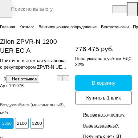
Главная
Каталог
Вентиляционное оборудование
Вентустановки
Пр
Zilon ZPVR-N 1200
776 475 руб.
UER ЕС A
Цена указана с учётом НДС
Приточно-вытяжная установка
22%
с рекуператором ZPVR-N UER
ЕС A
0
Нет отзывов
В корзину
Арт.
191976
Купить в 1 клик
Воздухообмен (максимальный),
м³/ч
Рассчитать доставку
1350
2100
3200
Нашли дешевле?
Получить счет / КП