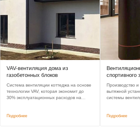
VAV-вентиляция дома из
Вентиляционн
газобетонных блоков
спортивного 
Система вентиляции коттеджа на основе
Производство и 
технологии VAV, которая экономит до
вытяжной устан
30% эксплуатационных расходов на
системы вентил
подогрев воздуха.
центре Москвы.
с 8 до 4 недель.
Подробнее
Подробнее