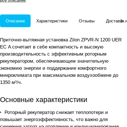
Все описание
помещений.
Описание
Характеристики
Отзывы
Доставка 
Приточно-вытяжная установка Zilon ZPVR-N 1200 UER
ЕС A сочетает в себе компактность и высокую
производительность с эффективным роторным
рекуператором, обеспечивающим значительную
экономию энергии и поддержание комфортного
микроклимата при максимальном воздухoобмене до
1350 м³/ч.
Основные характеристики
Роторный рекуператор снижает теплопотери и
повышает энергоэффективность, что важно для
снижения затрат на отопление и кондиционирование.