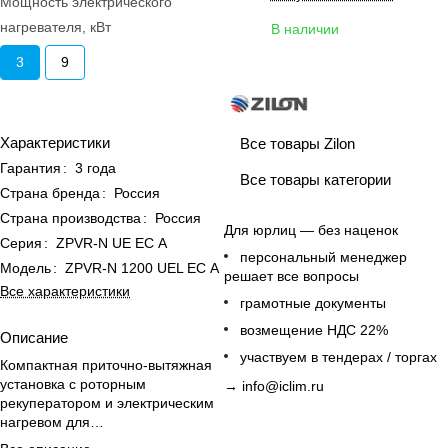
Мощность электрического
нагревателя, кВт
В наличии
3
9
Характеристики
Все товары Zilon
Гарантия
:
3 года
Все товары категории
Страна бренда
:
Россия
Страна производства
:
Россия
Для юрлиц — без наценок
Серия
:
ZPVR-N UE ЕС A
персональный менеджер
Модель
:
ZPVR-N 1200 UEL ЕС A
решает все вопросы
Все характеристики
грамотные документы
возмещение НДС 22%
Описание
участвуем в тендерах / торгах
Компактная приточно-вытяжная
установка с роторным
→
info@iclim.ru
рекуператором и электрическим
нагревом для
энергоэффективной вентиляции