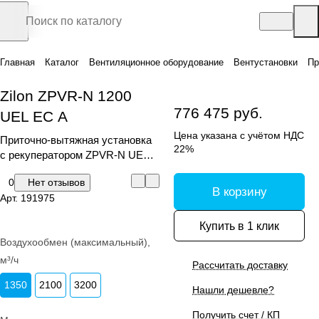
Главная
Каталог
Вентиляционное оборудование
Вентустановки
Пр
Zilon ZPVR-N 1200
776 475 руб.
UEL ЕС A
Цена указана с учётом НДС
Приточно-вытяжная установка
22%
с рекуператором ZPVR-N UE
ЕС A
0
Нет отзывов
В корзину
Арт.
191975
Купить в 1 клик
Воздухообмен (максимальный),
м³/ч
Рассчитать доставку
1350
2100
3200
Нашли дешевле?
Получить счет / КП