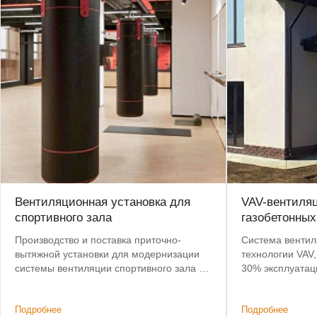
Вентиляционная установка для
VAV-вентиля
спортивного зала
газобетонных
Производство и поставка приточно-
Система вентил
вытяжной установки для модернизации
технологии VAV,
системы вентиляции спортивного зала в
30% эксплуатац
центре Москвы. Срок поставки сокращен
подогрев воздух
с 8 до 4 недель.
Подробнее
Подробнее