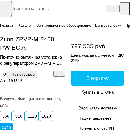
Главная
Каталог
Вентиляционное оборудование
Вентустановки
Пр
Zilon ZPVP-M 2400
797 535 руб.
PW EC A
Цена указана с учётом НДС
Приточно-вытяжная установка
22%
с рекуператором ZPVP-M P EC
A
0
Нет отзывов
В корзину
Арт.
191512
Купить в 1 клик
Воздухообмен (максимальный),
м³/ч
Рассчитать доставку
560
910
1120
1620
Нашли дешевле?
2420
Получить счет / КП