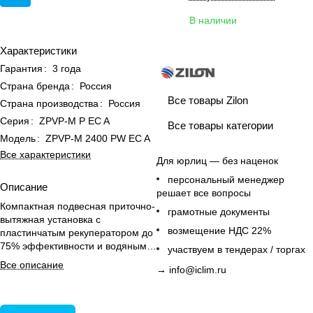
В наличии
Характеристики
Гарантия
:
3 года
Страна бренда
:
Россия
Все товары Zilon
Страна производства
:
Россия
Серия
:
ZPVP-M P EC A
Все товары категории
Модель
:
ZPVP-M 2400 PW EC A
Все характеристики
Для юрлиц — без наценок
персональный менеджер
Описание
решает все вопросы
Компактная подвесная приточно-
грамотные документы
вытяжная установка с
возмещение НДС 22%
пластинчатым рекуператором до
75% эффективности и водяным
участвуем в тендерах / торгах
нагревателем для
Все описание
→
info@iclim.ru
энергоэкономичной вентиляции.