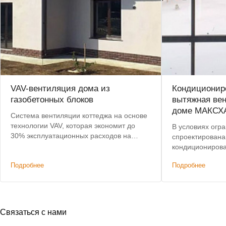
VAV-вентиляция дома из
Кондициониро
газобетонных блоков
вытяжная вен
доме МАКСХ
Система вентиляции коттеджа на основе
технологии VAV, которая экономит до
В условиях огр
30% эксплуатационных расходов на
спроектирована
подогрев воздуха.
кондиционирова
этажного дома,
Подробнее
Подробнее
характеристик
решениям. Доп
было сохранени
Связаться с нами