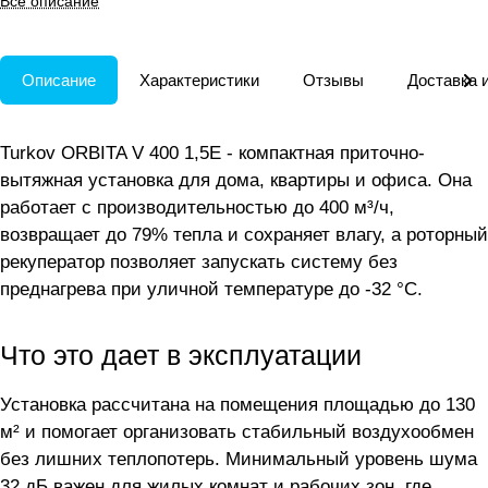
Все описание
Описание
Характеристики
Отзывы
Доставка 
Turkov ORBITA V 400 1,5E - компактная приточно-
вытяжная установка для дома, квартиры и офиса. Она
работает с производительностью до 400 м³/ч,
возвращает до 79% тепла и сохраняет влагу, а роторный
рекуператор позволяет запускать систему без
преднагрева при уличной температуре до -32 °C.
Что это дает в эксплуатации
Установка рассчитана на помещения площадью до 130
м² и помогает организовать стабильный воздухообмен
без лишних теплопотерь. Минимальный уровень шума
32 дБ важен для жилых комнат и рабочих зон, где