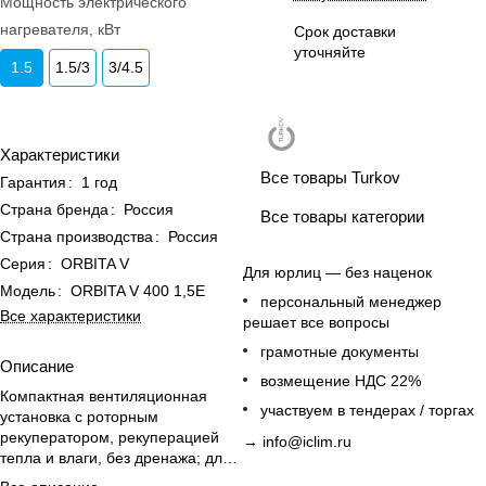
Мощность электрического
нагревателя, кВт
Срок доставки
уточняйте
1.5
1.5/3
3/4.5
Характеристики
Все товары Turkov
Гарантия
:
1 год
Страна бренда
:
Россия
Все товары категории
Страна производства
:
Россия
Серия
:
ORBITA V
Для юрлиц — без наценок
Модель
:
ORBITA V 400 1,5E
персональный менеджер
Все характеристики
решает все вопросы
грамотные документы
Описание
возмещение НДС 22%
Компактная вентиляционная
участвуем в тендерах / торгах
установка с роторным
рекуператором, рекуперацией
→
info@iclim.ru
тепла и влаги, без дренажа; для
дома, квартиры и офиса.