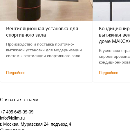
Вентиляционная установка для
Кондициониро
спортивного зала
вытяжная вен
доме МАКСХ
Производство и поставка приточно-
вытяжной установки для модернизации
В условиях огр
системы вентиляции спортивного зала в
спроектирована
центре Москвы. Срок поставки сокращен
кондиционирова
с 8 до 4 недель.
этажного дома,
Подробнее
Подробнее
характеристик
решениям. Доп
было сохранени
Связаться с нами
+7 495 649-39-09
info@iclim.ru
г. Москва, Муравская 24, подъезд 4