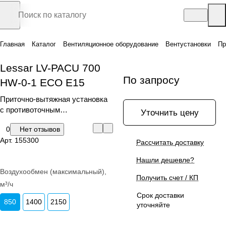
Главная
Каталог
Вентиляционное оборудование
Вентустановки
Пр
Lessar LV-PACU 700
По запросу
HW-0-1 ECO E15
Приточно-вытяжная установка
с противоточным
Уточнить цену
рекуператором и водяным
0
Нет отзывов
нагревателем
Арт.
155300
Рассчитать доставку
Нашли дешевле?
Воздухообмен (максимальный),
Получить счет / КП
м³/ч
Срок доставки
850
1400
2150
уточняйте