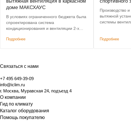
вытяжная вентиляция в каркасном
спортивного 
доме МАКСХАУС
Производство и 
вытяжной устан
В условиях ограниченного бюджета была
системы вентил
спроектирована система
центре Москвы.
кондиционирования и вентиляции 2-х
с 8 до 4 недель.
этажного дома, не уступающая по
Подробнее
Подробнее
характеристикам премиальным
решениям. Дополнительным условием
было сохранение высоты потолков.
Связаться с нами
+7 495 649-39-09
info@iclim.ru
г. Москва, Муравская 24, подъезд 4
О компании
Гид по климату
Каталог оборудования
Помощь покупателю