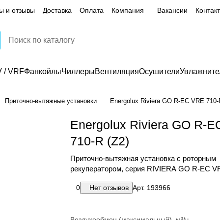
ы и отзывы
Доставка
Оплата
Компания
Вакансии
Контак
 / VRF
Фанкойлы
Чиллеры
Вентиляция
Осушители
Увлажните
Приточно-вытяжные установки
Energolux Riviera GO R-EC VRE 710-
Energolux Riviera GO R-
710-R (Z2)
Приточно-вытяжная установка с роторным
рекуператором, серия RIVIERA GO R-EC V
0
Нет отзывов
Арт.
193966
Воздухообмен (максимальный), м³/ч