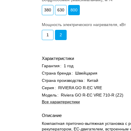
380
630
800
Мощность электрического нагревателя, кВт
1
2
Характеристики
Гарантия
:
1 год
Страна бренда
:
Швейцария
Страна производства
:
Китай
Серия
:
RIVIERA GO R-EC VRE
Модель
:
Riviera GO R-EC VRE 710-R (Z2)
Все характеристики
Описание
Компактная приточно-вытяжная установка с 
рекуператором, EC-двигателем, встроенным 