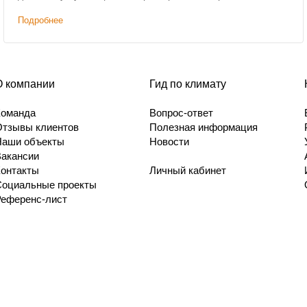
решениям. Дополнительным условием было сохранение
Подробнее
высоты потолков.
О компании
Гид по климату
Команда
Вопрос-ответ
Отзывы клиентов
Полезная информация
Наши объекты
Новости
Вакансии
Контакты
Личный кабинет
Социальные проекты
Референс-лист