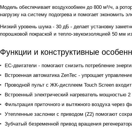
Модель обеспечивает воздухообмен до 800 м³/ч, а рото
нагрузку на систему подогрева и помогает экономить э
Низкий уровень шума - 30 дБ - делает установку замет
порошковой покраской и тепло-звукоизоляцией 50 мм и
Функции и конструктивные особен
EC-двигатели - помогают снизить потребление энерги
Встроенная автоматика ZenTec - упрощает управление
Проводной пульт с ЖК-дисплеем Touch Screen входит 
Встроенный электрический нагреватель мощностью 2 
Фильтрация приточного и вытяжного воздуха через ф
Утепленные заслонки с приводом (Z2) помогают сохр
Зубчатый безременной привод вращения регенератора