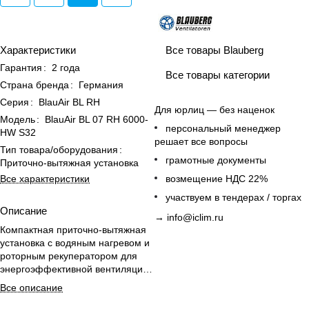
Все товары Blauberg
Характеристики
Гарантия
:
2 года
Все товары категории
Страна бренда
:
Германия
Серия
:
BlauAir BL RH
Для юрлиц — без наценок
Модель
:
BlauAir BL 07 RH 6000-
персональный менеджер
HW S32
решает все вопросы
Тип товара/оборудования
:
грамотные документы
Приточно-вытяжная установка
Все характеристики
возмещение НДС 22%
участвуем в тендерах / торгах
Описание
→
info@iclim.ru
Компактная приточно-вытяжная
установка с водяным нагревом и
роторным рекуператором для
энергоэффективной вентиляции
в умеренном климате.
Все описание