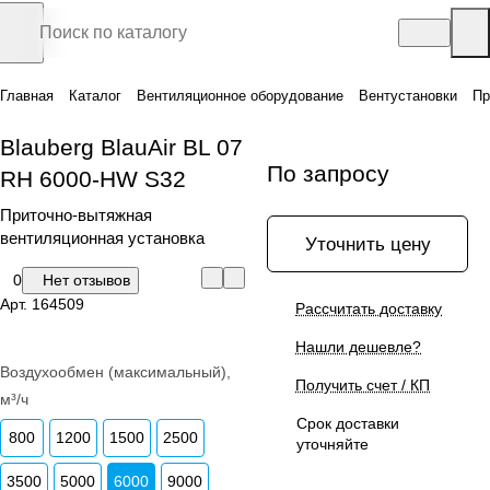
Главная
Каталог
Вентиляционное оборудование
Вентустановки
Пр
Blauberg BlauAir BL 07
По запросу
RH 6000-HW S32
Приточно-вытяжная
вентиляционная установка
Уточнить цену
0
Нет отзывов
Арт.
164509
Рассчитать доставку
Нашли дешевле?
Воздухообмен (максимальный),
Получить счет / КП
м³/ч
Срок доставки
800
1200
1500
2500
уточняйте
3500
5000
6000
9000