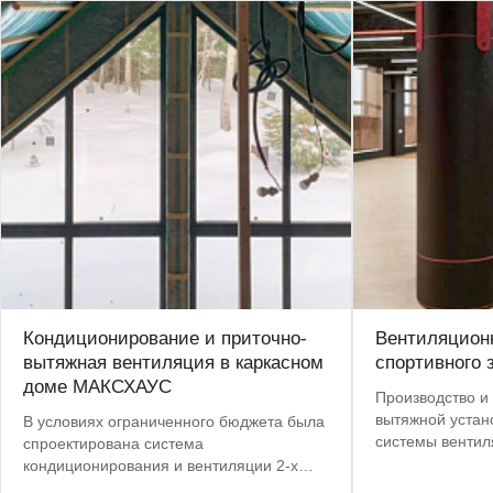
Кондиционирование и приточно-
Вентиляционн
вытяжная вентиляция в каркасном
спортивного 
доме МАКСХАУС
Производство и 
вытяжной устан
В условиях ограниченного бюджета была
системы вентил
спроектирована система
центре Москвы.
кондиционирования и вентиляции 2-х
с 8 до 4 недель.
этажного дома, не уступающая по