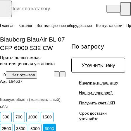
Главная
Каталог
Вентиляционное оборудование
Вентустановки
Пр
Blauberg BlauAir BL 07
По запросу
CFP 6000 S32 CW
Приточно-вытяжная
вентиляционная установка
Уточнить цену
0
Нет отзывов
Арт.
164637
Рассчитать доставку
Нашли дешевле?
Воздухообмен (максимальный),
Получить счет / КП
м³/ч
Срок доставки
500
700
1000
1500
уточняйте
2500
3500
5000
6000