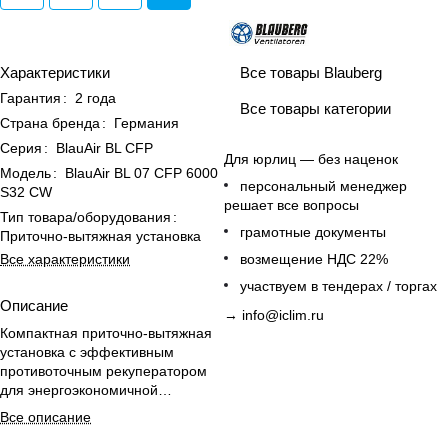
Все товары Blauberg
Характеристики
Гарантия
:
2 года
Все товары категории
Страна бренда
:
Германия
Серия
:
BlauAir BL CFP
Для юрлиц — без наценок
Модель
:
BlauAir BL 07 CFP 6000
персональный менеджер
S32 CW
решает все вопросы
Тип товара/оборудования
:
грамотные документы
Приточно-вытяжная установка
Все характеристики
возмещение НДС 22%
участвуем в тендерах / торгах
Описание
→
info@iclim.ru
Компактная приточно-вытяжная
установка с эффективным
противоточным рекуператором
для энергоэкономичной
вентиляции и контроля качества
Все описание
воздуха.