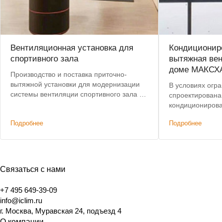
Вентиляционная установка для
Кондициониро
спортивного зала
вытяжная вен
доме МАКСХ
Производство и поставка приточно-
вытяжной установки для модернизации
В условиях огр
системы вентиляции спортивного зала в
спроектирована
центре Москвы. Срок поставки сокращен
кондиционирова
с 8 до 4 недель.
этажного дома,
Подробнее
Подробнее
характеристик
решениям. Доп
было сохранени
Связаться с нами
+7 495 649-39-09
info@iclim.ru
г. Москва, Муравская 24, подъезд 4
О компании