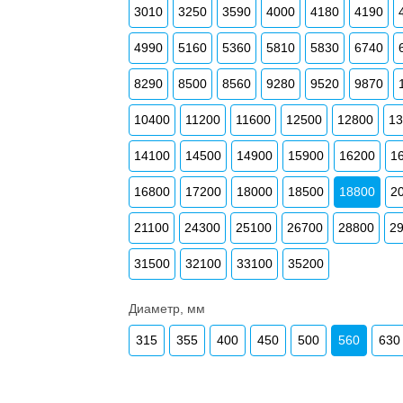
3010
3250
3590
4000
4180
4190
4990
5160
5360
5810
5830
6740
8290
8500
8560
9280
9520
9870
10400
11200
11600
12500
12800
1
14100
14500
14900
15900
16200
1
16800
17200
18000
18500
18800
2
21100
24300
25100
26700
28800
2
31500
32100
33100
35200
Диаметр, мм
315
355
400
450
500
560
630