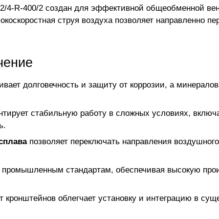
M-2/4-R-400/2 создан для эффективной общеобменной в
ысокоскоростная струя воздуха позволяет направленно п
чение
вает долговечность и защиту от коррозии, а минерало
нтирует стабильную работу в сложных условиях, включ
ь.
сплава
позволяет переключать направления воздушного
 промышленным стандартам, обеспечивая высокую прои
т кронштейнов облегчает установку и интеграцию в су