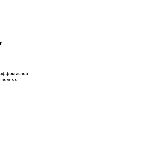
ор
 эффективной
ннелях с