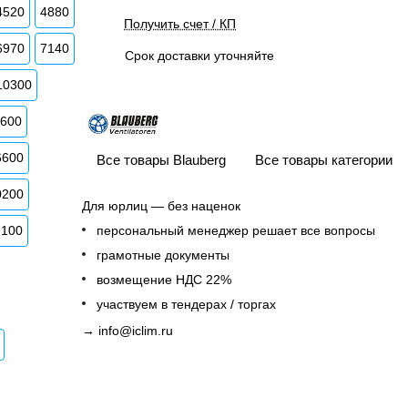
4520
4880
Получить счет / КП
6970
7140
Срок доставки уточняйте
10300
3600
6600
Все товары Blauberg
Все товары категории
0200
Для юрлиц — без наценок
9100
персональный менеджер решает все вопросы
грамотные документы
возмещение НДС 22%
участвуем в тендерах / торгах
→
info@iclim.ru