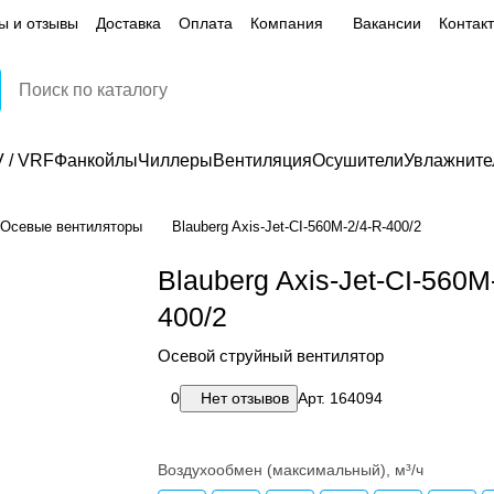
ы и отзывы
Доставка
Оплата
Компания
Вакансии
Контак
 / VRF
Фанкойлы
Чиллеры
Вентиляция
Осушители
Увлажните
Осевые вентиляторы
Blauberg Axis-Jet-CI-560M-2/4-R-400/2
Blauberg Axis-Jet-CI-560M
400/2
Осевой струйный вентилятор
0
Нет отзывов
Арт.
164094
Воздухообмен (максимальный), м³/ч