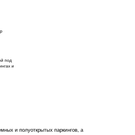
ор
ой под
ингах и
емных и полуоткрытых паркингов, а