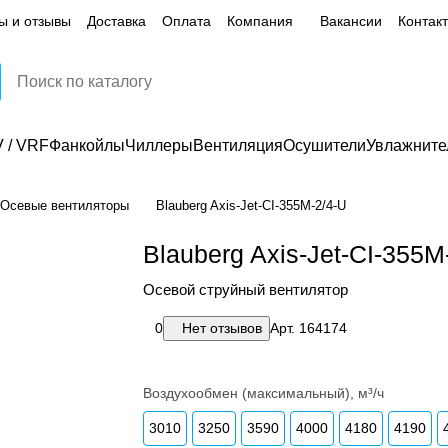
ы и отзывы
Доставка
Оплата
Компания
Вакансии
Контак
 / VRF
Фанкойлы
Чиллеры
Вентиляция
Осушители
Увлажните
Осевые вентиляторы
Blauberg Axis-Jet-CI-355M-2/4-U
Blauberg Axis-Jet-CI-355M
Осевой струйный вентилятор
0
Нет отзывов
Арт.
164174
Воздухообмен (максимальный), м³/ч
3010
3250
3590
4000
4180
4190