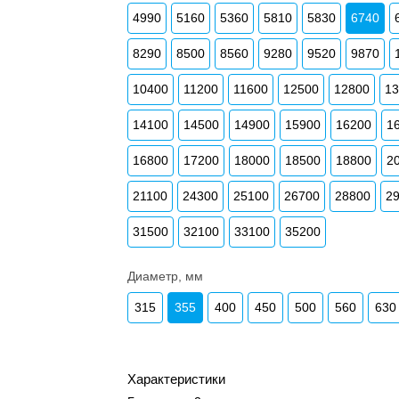
4990
5160
5360
5810
5830
6740
8290
8500
8560
9280
9520
9870
10400
11200
11600
12500
12800
1
14100
14500
14900
15900
16200
1
16800
17200
18000
18500
18800
2
21100
24300
25100
26700
28800
2
31500
32100
33100
35200
Диаметр, мм
315
355
400
450
500
560
630
Характеристики