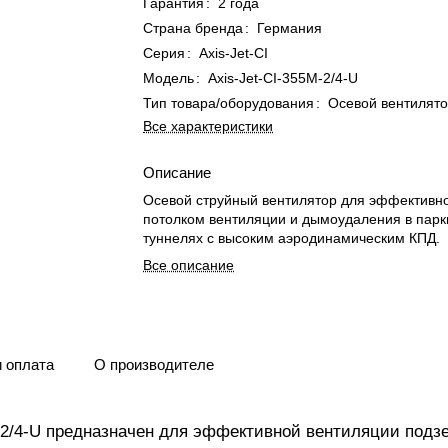
Гарантия
:
2 года
Страна бренда
:
Германия
Серия
:
Axis-Jet-CI
Модель
:
Axis-Jet-CI-355M-2/4-U
Тип товара/оборудования
:
Осевой вентилят
Все характеристики
Описание
Осевой струйный вентилятор для эффективн
потолком вентиляции и дымоудаления в парк
туннелях с высоким аэродинамическим КПД.
Все описание
и оплата
О производителе
M-2/4-U предназначен для эффективной вентиляции подз