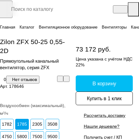
Главная
Каталог
Вентиляционное оборудование
Вентиляторы
Кан
Zilon ZFX 50-25 0,55-
73 172 руб.
2D
Цена указана с учётом НДС
Прямоугольный канальный
22%
вентилятор, серия ZFX
0
Нет отзывов
В корзину
Арт.
178646
Купить в 1 клик
Воздухообмен (максимальный),
м³/ч
Рассчитать доставку
1782
1785
2305
3508
Нашли дешевле?
4750
5800
7500
9500
Получить счет / КП