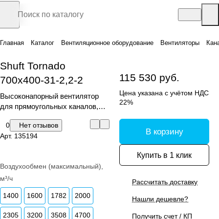
Главная
Каталог
Вентиляционное оборудование
Вентиляторы
Кан
Shuft Tornado
115 530 руб.
700x400-31-2,2-2
Цена указана с учётом НДС
Высоконапорный вентилятор
22%
для прямоугольных каналов,
серия Tornado
0
Нет отзывов
В корзину
Арт.
135194
Купить в 1 клик
Воздухообмен (максимальный),
м³/ч
Рассчитать доставку
1400
1600
1782
2000
Нашли дешевле?
2305
3200
3508
4700
Получить счет / КП