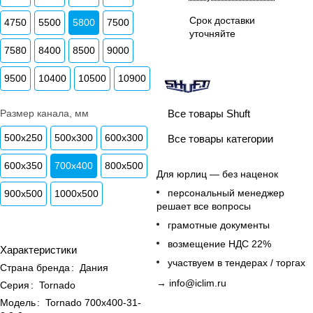
Срок доставки
4750
5500
5800
7500
уточняйте
7580
8400
8500
9000
9500
10400
10500
10900
Все товары Shuft
Размер канала, мм
500x250
500x300
600x300
Все товары категории
600x350
700x400
800x500
Для юрлиц — без наценок
персональный менеджер
900x500
1000x500
решает все вопросы
грамотные документы
возмещение НДС 22%
Характеристики
участвуем в тендерах / торгах
Страна бренда
:
Дания
→
info@iclim.ru
Серия
:
Tornado
Модель
:
Tornado 700x400-31-