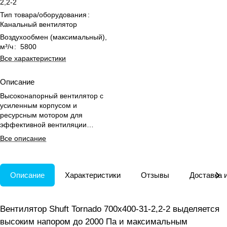
2,2-2
Тип товара/оборудования
:
Канальный вентилятор
Воздухообмен (максимальный),
м³/ч
:
5800
Все характеристики
Описание
Высоконапорный вентилятор с
усиленным корпусом и
ресурсным мотором для
эффективной вентиляции
прямоугольных каналов.
Все описание
Описание
Характеристики
Отзывы
Доставка 
Вентилятор Shuft Tornado 700x400-31-2,2-2 выделяется
высоким напором до 2000 Па и максимальным