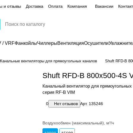
ы и отзывы
Доставка
Оплата
Компания
Вакансии
Контак
 / VRF
Фанкойлы
Чиллеры
Вентиляция
Осушители
Увлажните
Канальные вентиляторы для прямоугольных каналов
Shuft RFD-B 8
Shuft RFD-B 800x500-4S 
Канальный вентилятор для прямоугольных 
серия RF-B VIM
0
Нет отзывов
Арт.
135246
Воздухообмен (максимальный), м³/ч