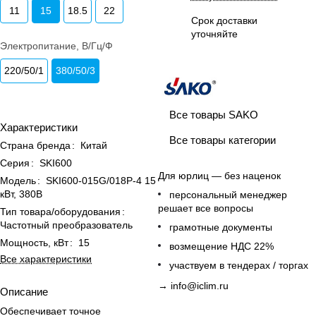
11
15
18.5
22
Срок доставки
уточняйте
Электропитание, В/Гц/Ф
220/50/1
380/50/3
Все товары SAKO
Характеристики
Все товары категории
Страна бренда
:
Китай
Серия
:
SKI600
Для юрлиц — без наценок
Модель
:
SKI600-015G/018P-4 15
кВт, 380В
персональный менеджер
решает все вопросы
Тип товара/оборудования
:
Частотный преобразователь
грамотные документы
Мощность, кВт
:
15
возмещение НДС 22%
Все характеристики
участвуем в тендерах / торгах
→
info@iclim.ru
Описание
Обеспечивает точное