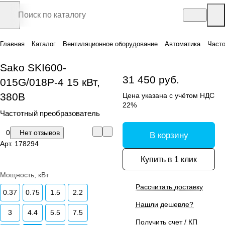
Главная
Каталог
Вентиляционное оборудование
Автоматика
Часто
Sako SKI600-
31 450 руб.
015G/018P-4 15 кВт,
380В
Цена указана с учётом НДС
22%
Частотный преобразователь
0
Нет отзывов
В корзину
Арт.
178294
Купить в 1 клик
Мощность, кВт
Рассчитать доставку
0.37
0.75
1.5
2.2
Нашли дешевле?
3
4.4
5.5
7.5
Получить счет / КП