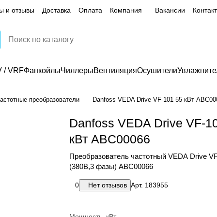
ы и отзывы
Доставка
Оплата
Компания
Вакансии
Контак
 / VRF
Фанкойлы
Чиллеры
Вентиляция
Осушители
Увлажните
астотные преобразователи
Danfoss VEDA Drive VF-101 55 кВт ABС00
Danfoss VEDA Drive VF-1
кВт ABС00066
Преобразователь частотный VEDA Drive VF
(380В,3 фазы) ABС00066
0
Нет отзывов
Арт.
183955
Мощность, кВт