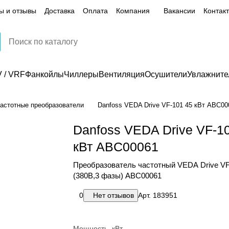
ы и отзывы
Доставка
Оплата
Компания
Вакансии
Контак
 / VRF
Фанкойлы
Чиллеры
Вентиляция
Осушители
Увлажните
астотные преобразователи
Danfoss VEDA Drive VF-101 45 кВт ABС00
Danfoss VEDA Drive VF-1
кВт ABС00061
Преобразователь частотный VEDA Drive VF
(380В,3 фазы) ABС00061
0
Нет отзывов
Арт.
183951
Мощность, кВт