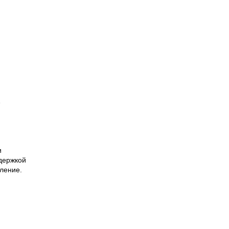
1
и
держкой
ление.