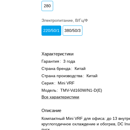
280
Электропитание, В/Гц/Ф
220/50/1
380/50/3
Характеристики
Гарантия
:
3 года
Страна бренда
:
Китай
Страна производства
:
Китай
Серия
:
Mini VRF
Модель
:
TMV-Vd160W/N1-D(E)
Все характеристики
Описание
Компактный Mini VRF для офиса: до 13 внутр
круглогодичное охлаждение и обогрев, DC Inv
пуск.