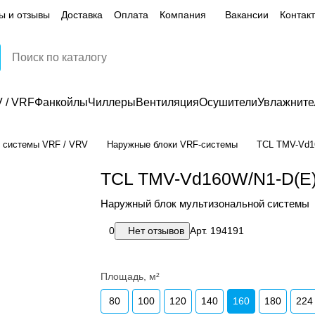
ы и отзывы
Доставка
Оплата
Компания
Вакансии
Контак
 / VRF
Фанкойлы
Чиллеры
Вентиляция
Осушители
Увлажните
 системы VRF / VRV
Наружные блоки VRF-системы
TCL TMV-Vd1
TCL TMV-Vd160W/N1-D(E
Наружный блок мультизональной системы
0
Нет отзывов
Арт.
194191
Площадь, м²
80
100
120
140
160
180
224