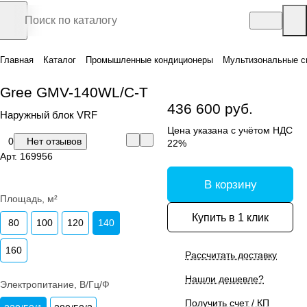
Главная
Каталог
Промышленные кондиционеры
Мультизональные с
Gree GMV-140WL/C-T
436 600 руб.
Наружный блок VRF
Цена указана с учётом НДС
0
Нет отзывов
22%
Арт.
169956
В корзину
Площадь, м²
Купить в 1 клик
80
100
120
140
160
Рассчитать доставку
Нашли дешевле?
Электропитание, В/Гц/Ф
Получить счет / КП