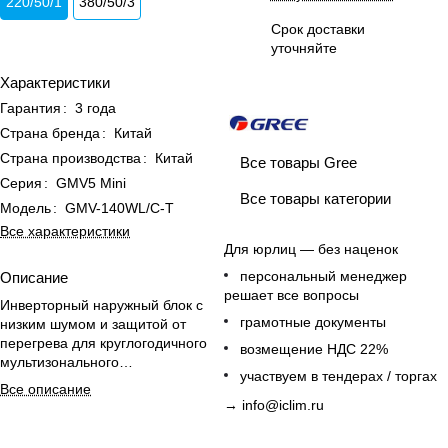
220/50/1
380/50/3
Срок доставки
уточняйте
Характеристики
Гарантия
:
3 года
Страна бренда
:
Китай
Страна производства
:
Китай
Все товары Gree
Серия
:
GMV5 Mini
Все товары категории
Модель
:
GMV-140WL/C-T
Все характеристики
Для юрлиц — без наценок
персональный менеджер
Описание
решает все вопросы
Инверторный наружный блок с
грамотные документы
низким шумом и защитой от
перегрева для круглогодичного
возмещение НДС 22%
мультизонального
участвуем в тендерах / торгах
кондиционирования больших
Все описание
помещений.
→
info@iclim.ru