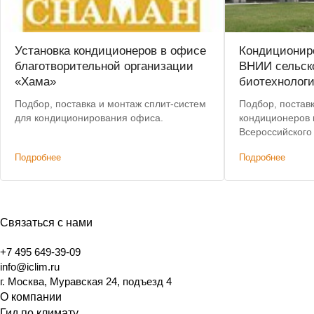
Установка кондиционеров в офисе
Кондиционир
благотворительной организации
ВНИИ сельск
«Хама»
биотехнолог
Подбор, поставка и монтаж сплит-систем
Подбор, постав
для кондиционирования офиса.
кондиционеров 
Всероссийского
исследовательс
Подробнее
Подробнее
сельскохозяйст
Связаться с нами
+7 495 649-39-09
info@iclim.ru
г. Москва, Муравская 24, подъезд 4
О компании
Гид по климату