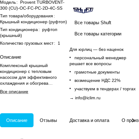
Модель
:
Provent TURBOVENT-
300 (CU)-OC-FC-PC-2D-4C-SS
Тип товара/оборудования
:
Крышный кондиционер (руфтоп)
Все товары Shuft
Тип кондиционера
:
руфтоп
Все товары категории
(крышный)
Количество грузовых мест
:
1
Для юрлиц — без наценок
Описание
персональный менеджер
решает все вопросы
Комплексный крышный
кондиционер с тепловым
грамотные документы
насосом для эффективного
возмещение НДС 22%
охлаждения и обогрева
участвуем в тендерах / торгах
коммерческих помещений.
Все описание
→
info@iclim.ru
Описание
Отзывы
Доставка и оплата
О произ