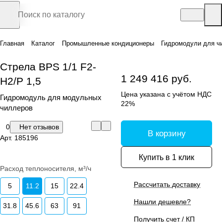
Главная
Каталог
Промышленные кондиционеры
Гидромодули для ч
Стрела BPS 1/1 F2-
1 249 416 руб.
H2/P 1,5
Цена указана с учётом НДС
Гидромодуль для модульных
22%
чиллеров
0
Нет отзывов
В корзину
Арт.
185196
Купить в 1 клик
Расход теплоносителя, м³/ч
Рассчитать доставку
5
11.2
15
22.4
Нашли дешевле?
31.8
45.6
63
91
Получить счет / КП