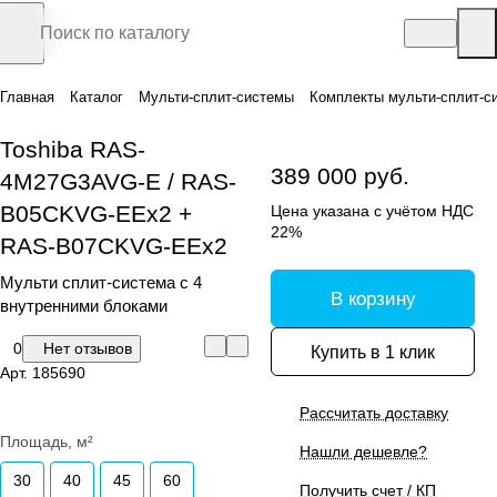
Главная
Каталог
Мульти-сплит-системы
Комплекты мульти-сплит-с
Toshiba RAS-
389 000 руб.
4M27G3AVG-E / RAS-
B05CKVG-EEx2 +
Цена указана с учётом НДС
22%
RAS-B07CKVG-EEx2
Мульти сплит-система с 4
В корзину
внутренними блоками
0
Нет отзывов
Купить в 1 клик
Арт.
185690
Рассчитать доставку
Площадь, м²
Нашли дешевле?
30
40
45
60
Получить счет / КП