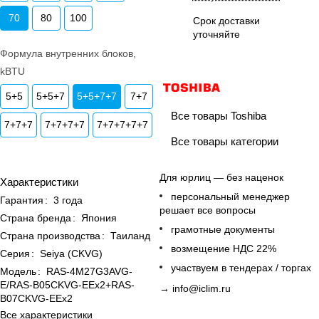
70
80
100
Срок доставки
уточняйте
Формула внутренних блоков,
kBTU
5+5
5+5+7
5+5+7+7
7+7
Все товары Toshiba
7+7+7
7+7+7+7
7+7+7+7+7
Все товары категории
Для юрлиц — без наценок
Характеристики
персональный менеджер
Гарантия
:
3 года
решает все вопросы
Страна бренда
:
Япония
грамотные документы
Страна производства
:
Таиланд
возмещение НДС 22%
Серия
:
Seiya (CKVG)
участвуем в тендерах / торгах
Модель
:
RAS-4M27G3AVG-
E/RAS-B05CKVG-EEx2+RAS-
→
info@iclim.ru
B07CKVG-EEx2
Все характеристики