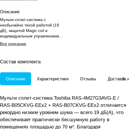
Описание
Мульти-сплит-система с
необычайно тихой работой (19
дБ), защитой Magic coil и
индивидуальным управлением
для комфортного климата в
Все описание
офисе до 70 м².
Состав комплекта
Описание
Характеристики
Отзывы
Доставка 
Мульти сплит-система Toshiba RAS-4M27G3AVG-E /
RAS-B05CKVG-EEx2 + RAS-B07CKVG-EEx2 отличается
рекордно низким уровнем шума — всего 19 дБ(А), что
обеспечивает практически бесшумную работу в
помещениях площадью до 70 м². Благодаря