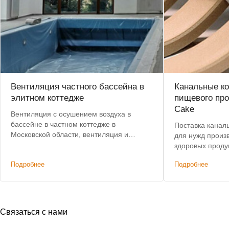
Вентиляция частного бассейна в
Канальные к
элитном коттедже
пищевого про
Cake
Вентиляция с осушением воздуха в
бассейне в частном коттедже в
Поставка канал
Московской области, вентиляция и
для нужд произв
кондиционирование подсобных
здоровых проду
помещений. Снижена на 25%
Подробнее
Подробнее
изначальная смета по проекту.
Связаться с нами