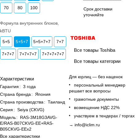
70
80
100
Срок доставки
уточняйте
Формула внутренних блоков,
kBTU
5+5
5+5+7
5+5+7+7
7+7
Все товары Toshiba
7+7+7
7+7+7+7
7+7+7+7+7
Все товары категории
Для юрлиц — без наценок
Характеристики
персональный менеджер
Гарантия
:
3 года
решает все вопросы
Страна бренда
:
Япония
грамотные документы
Страна производства
:
Таиланд
возмещение НДС 22%
Серия
:
Seiya (CKVG)
участвуем в тендерах / торгах
Модель
:
RAS-3M18G3AVG-
E/RAS-B07CKVG-EE+RAS-
→
info@iclim.ru
B05CKVG-EEx2
Все характеристики