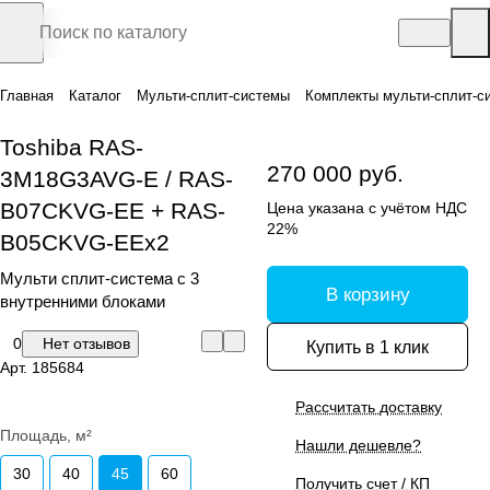
Главная
Каталог
Мульти-сплит-системы
Комплекты мульти-сплит-с
Toshiba RAS-
270 000 руб.
3M18G3AVG-E / RAS-
B07CKVG-EE + RAS-
Цена указана с учётом НДС
22%
B05CKVG-EEx2
Мульти сплит-система с 3
В корзину
внутренними блоками
0
Нет отзывов
Купить в 1 клик
Арт.
185684
Рассчитать доставку
Площадь, м²
Нашли дешевле?
30
40
45
60
Получить счет / КП