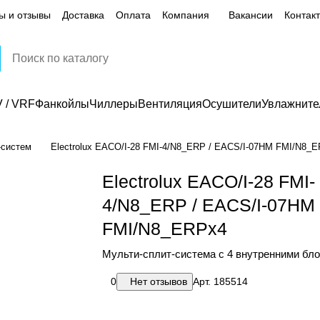
ы и отзывы
Доставка
Оплата
Компания
Вакансии
Контак
 / VRF
Фанкойлы
Чиллеры
Вентиляция
Осушители
Увлажните
-систем
Electrolux EACO/I-28 FMI-4/N8_ERP / EACS/I-07HM FMI/N8_
Electrolux EACO/I-28 FMI-
4/N8_ERP / EACS/I-07HM
FMI/N8_ERPx4
Мульти-сплит-система с 4 внутренними бл
0
Нет отзывов
Арт.
185514