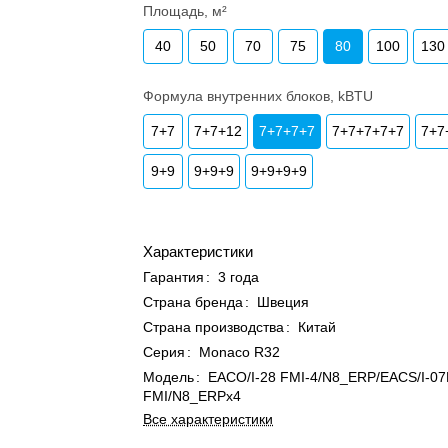
Площадь, м²
40
50
70
75
80
100
130
Формула внутренних блоков, kBTU
7+7
7+7+12
7+7+7+7
7+7+7+7+7
7+7
9+9
9+9+9
9+9+9+9
Характеристики
Гарантия
:
3 года
Страна бренда
:
Швеция
Страна производства
:
Китай
Серия
:
Monaco R32
Модель
:
EACO/I-28 FMI-4/N8_ERP/EACS/I-0
FMI/N8_ERPx4
Все характеристики