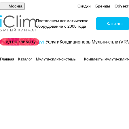
Москва
Скидки
Бренды
Объект
Поставляем климатическое
Каталог
оборудование с 2008 года
Гид по климату
Услуги
Кондиционеры
Мульти-сплит
VRV
Главная
Каталог
Мульти-сплит-системы
Комплекты мульти-сплит