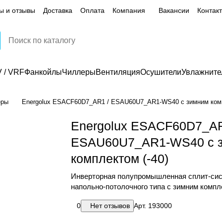
ы и отзывы
Доставка
Оплата
Компания
Вакансии
Контак
 / VRF
Фанкойлы
Чиллеры
Вентиляция
Осушители
Увлажните
еры
Energolux ESACF60D7_AR1 / ESAU60U7_AR1-WS40 с зимним комп
Energolux ESACF60D7_AR
ESAU60U7_AR1-WS40 с 
комплектом (-40)
Инверторная полупромышленная сплит-си
напольно-потолочного типа с зимним компле
0
Нет отзывов
Арт.
193000