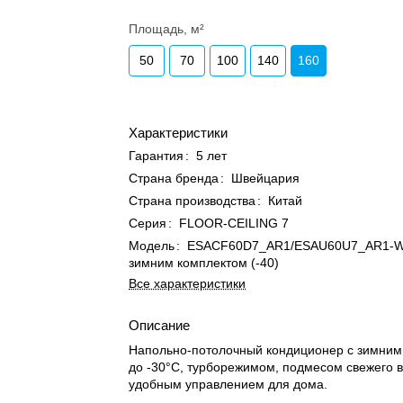
Площадь, м²
50
70
100
140
160
Характеристики
Гарантия
:
5 лет
Страна бренда
:
Швейцария
Страна производства
:
Китай
Серия
:
FLOOR-CEILING 7
Модель
:
ESACF60D7_AR1/ESAU60U7_AR1-W
зимним комплектом (-40)
Все характеристики
Описание
Напольно-потолочный кондиционер с зимним
до -30°C, турборежимом, подмесом свежего в
удобным управлением для дома.