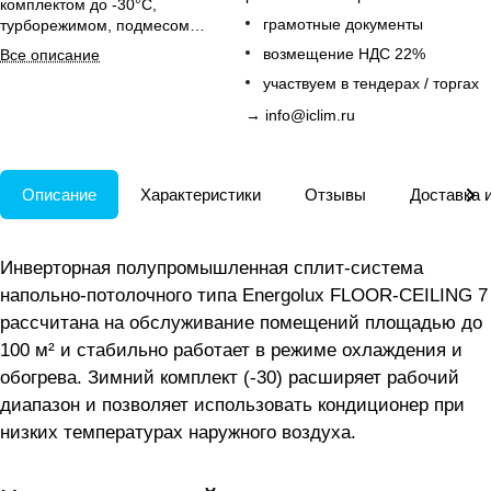
комплектом до -30°C,
грамотные документы
турборежимом, подмесом
свежего воздуха и удобным
возмещение НДС 22%
Все описание
управлением для дома.
участвуем в тендерах / торгах
→
info@iclim.ru
Описание
Характеристики
Отзывы
Доставка 
Инверторная полупромышленная сплит-система
напольно-потолочного типа Energolux FLOOR-CEILING 7
рассчитана на обслуживание помещений площадью до
100 м² и стабильно работает в режиме охлаждения и
обогрева. Зимний комплект (-30) расширяет рабочий
диапазон и позволяет использовать кондиционер при
низких температурах наружного воздуха.