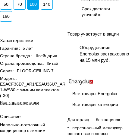
50
70
100
140
Срок доставки
уточняйте
160
Товар участвует в акции
Характеристики
Оборудование
Гарантия
:
5 лет
Energolux застраховано
Страна бренда
:
Швейцария
на 15 млн руб.
Страна производства
:
Китай
Серия
:
FLOOR-CEILING 7
Модель
:
ESACF36D7_AR1/ESAU36U7_AR
1-WS30 с зимним комплектом
Все товары Energolux
(-30)
Все характеристики
Все товары категории
Описание
Для юрлиц — без наценок
Напольно-потолочный
персональный менеджер
кондиционер с зимним
решает все вопросы