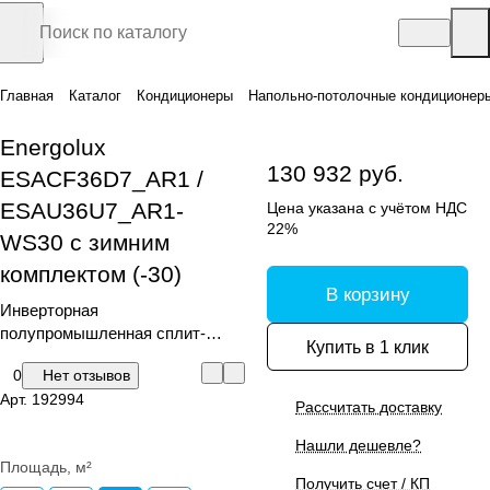
Главная
Каталог
Кондиционеры
Напольно-потолочные кондиционер
Energolux
130 932 руб.
ESACF36D7_AR1 /
ESAU36U7_AR1-
Цена указана с учётом НДС
22%
WS30 с зимним
комплектом (-30)
В корзину
Инверторная
полупромышленная сплит-
Купить в 1 клик
система напольно-потолочного
0
Нет отзывов
типа с зимним комплектом (-30)
Арт.
192994
Рассчитать доставку
Нашли дешевле?
Площадь, м²
Получить счет / КП