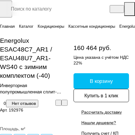
Главная
Каталог
Кондиционеры
Кассетные кондиционеры
Energol
Energolux
160 464 руб.
ESAC48C7_AR1 /
ESAU48U7_AR1-
Цена указана с учётом НДС
22%
WS40 с зимним
комплектом (-40)
В корзину
Инверторная
полупромышленная сплит-
Купить в 1 клик
система кассетного типа с
0
Нет отзывов
зимним комплектом (-40)
Арт.
192976
Рассчитать доставку
Нашли дешевле?
Площадь, м²
Получить счет / КП