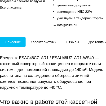
подмесом свежего воздуха и
грамотные документы
декоративной панелью в
Все описание
комплекте.
возмещение НДС 22%
участвуем в тендерах / торгах
→
info@iclim.ru
Описание
Характеристики
Отзывы
Доставка 
Energolux ESAC48C7_AR1 / ESAU48U7_AR1-WS40 —
кассетный инверторный кондиционер в формате сплит-
системы для помещений площадью до 140 м². Модель
рассчитана на охлаждение и обогрев, а зимний
комплект позволяет запускать оборудование при
наружной температуре до -40 °C.
Что важно в работе этой кассетной