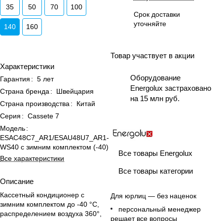
35
50
70
100
Срок доставки
уточняйте
140
160
Товар участвует в акции
Характеристики
Оборудование
Гарантия
:
5 лет
Energolux застраховано
Страна бренда
:
Швейцария
на 15 млн руб.
Страна производства
:
Китай
Серия
:
Cassete 7
Модель
:
ESAC48C7_AR1/ESAU48U7_AR1-
WS40 с зимним комплектом (-40)
Все товары Energolux
Все характеристики
Все товары категории
Описание
Кассетный кондиционер с
Для юрлиц — без наценок
зимним комплектом до -40 °C,
персональный менеджер
распределением воздуха 360°,
решает все вопросы