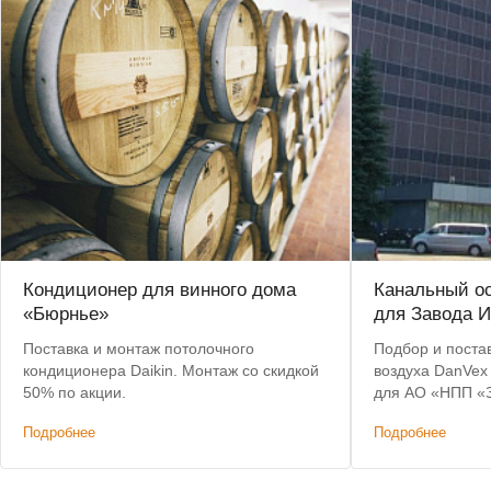
Кондиционер для винного дома
Канальный о
«Бюрнье»
для Завода И
Поставка и монтаж потолочного
Подбор и поста
кондиционера Daikin. Монтаж со скидкой
воздуха DanVex
50% по акции.
для АО «НПП «З
Предоставлена 
Подробнее
Подробнее
Бесплатная дост
Ульяновске.