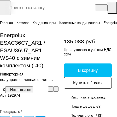
Главная
Каталог
Кондиционеры
Кассетные кондиционеры
Energol
Energolux
135 088 руб.
ESAC36C7_AR1 /
ESAU36U7_AR1-
Цена указана с учётом НДС
22%
WS40 с зимним
комплектом (-40)
В корзину
Инверторная
полупромышленная сплит-
Купить в 1 клик
система кассетного типа с
0
Нет отзывов
зимним комплектом (-40)
Арт.
192974
Рассчитать доставку
Нашли дешевле?
Площадь, м²
Получить счет / КП