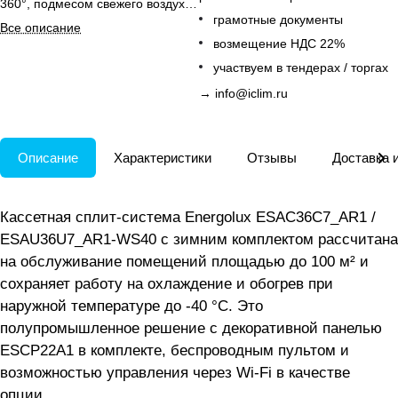
360°, подмесом свежего воздуха
грамотные документы
и панелью в комплекте.
Все описание
возмещение НДС 22%
участвуем в тендерах / торгах
→
info@iclim.ru
Описание
Характеристики
Отзывы
Доставка 
Кассетная сплит-система Energolux ESAC36C7_AR1 /
ESAU36U7_AR1-WS40 с зимним комплектом рассчитана
на обслуживание помещений площадью до 100 м² и
сохраняет работу на охлаждение и обогрев при
наружной температуре до -40 °C. Это
полупромышленное решение с декоративной панелью
ESCP22A1 в комплекте, беспроводным пультом и
возможностью управления через Wi-Fi в качестве
опции.