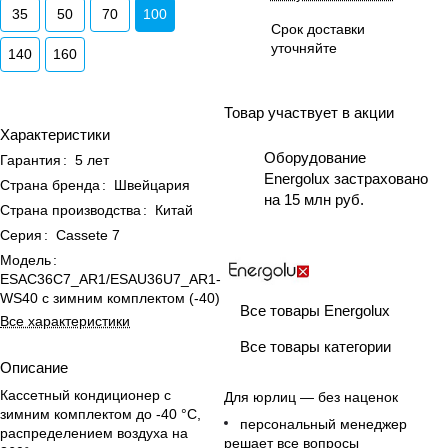
35
50
70
100
Срок доставки
уточняйте
140
160
Товар участвует в акции
Характеристики
Оборудование
Гарантия
:
5 лет
Energolux застраховано
Страна бренда
:
Швейцария
на 15 млн руб.
Страна производства
:
Китай
Серия
:
Cassete 7
Модель
:
ESAC36C7_AR1/ESAU36U7_AR1-
WS40 с зимним комплектом (-40)
Все товары Energolux
Все характеристики
Все товары категории
Описание
Кассетный кондиционер с
Для юрлиц — без наценок
зимним комплектом до -40 °C,
персональный менеджер
распределением воздуха на
решает все вопросы