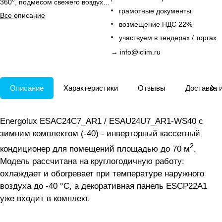
360°, подмесом свежего воздуха
грамотные документы
и панелью в комплекте.
Все описание
возмещение НДС 22%
участвуем в тендерах / торгах
→
info@iclim.ru
Описание
Характеристики
Отзывы
Доставка 
Energolux ESAC24C7_AR1 / ESAU24U7_AR1-WS40 с
зимним комплектом (-40) - инверторный кассетный
2
кондиционер для помещений площадью до 70 м
.
Модель рассчитана на круглогодичную работу:
охлаждает и обогревает при температуре наружного
воздуха до -40 °C, а декоративная панель ESCP22A1
уже входит в комплект.