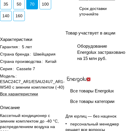
35
50
70
100
Срок доставки
уточняйте
140
160
Товар участвует в акции
Характеристики
Оборудование
Гарантия
:
5 лет
Energolux застраховано
Страна бренда
:
Швейцария
на 15 млн руб.
Страна производства
:
Китай
Серия
:
Cassete 7
Модель
:
ESAC24C7_AR1/ESAU24U7_AR1-
WS40 с зимним комплектом (-40)
Все товары Energolux
Все характеристики
Все товары категории
Описание
Кассетный кондиционер с
Для юрлиц — без наценок
зимним комплектом до -40 °C,
персональный менеджер
распределением воздуха на
решает все вопросы