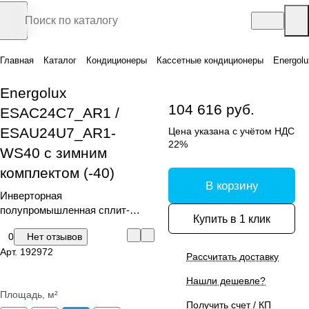
Главная
Каталог
Кондиционеры
Кассетные кондиционеры
Energol
Energolux
104 616 руб.
ESAC24C7_AR1 /
ESAU24U7_AR1-
Цена указана с учётом НДС
22%
WS40 с зимним
комплектом (-40)
В корзину
Инверторная
полупромышленная сплит-
Купить в 1 клик
система кассетного типа с
0
Нет отзывов
зимним комплектом (-40)
Арт.
192972
Рассчитать доставку
Нашли дешевле?
Площадь, м²
Получить счет / КП