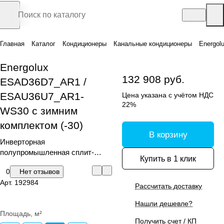
Главная
Каталог
Кондиционеры
Канальные кондиционеры
Energol
Energolux
132 908 руб.
ESAD36D7_AR1 /
ESAU36U7_AR1-
Цена указана с учётом НДС
22%
WS30 с зимним
комплектом (-30)
В корзину
Инверторная
полупромышленная сплит-
Купить в 1 клик
система канального типа с
0
Нет отзывов
зимним комплектом (-30)
Арт.
192984
Рассчитать доставку
Нашли дешевле?
Площадь, м²
Получить счет / КП